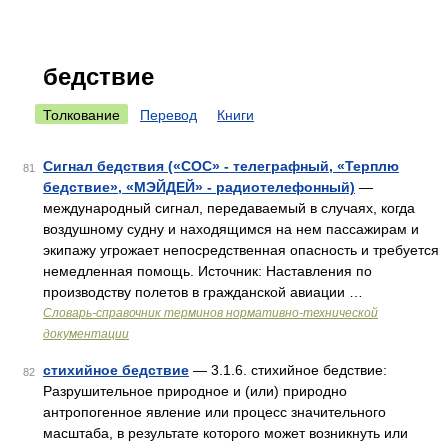
бедствие
Толкование
Перевод
Книги
Сигнал бедствия («СОС» - телеграфный, «Терплю
81
бедствие», «МЭЙДЕЙ» - радиотелефонный)
—
международный сигнал, передаваемый в случаях, когда
воздушному судну и находящимся на нем пассажирам и
экипажу угрожает непосредственная опасность и требуется
немедленная помощь. Источник: Наставления по
производству полетов в гражданской авиации …
Словарь-справочник терминов нормативно-технической
документации
стихийное бедствие
— 3.1.6. стихийное бедствие:
82
Разрушительное природное и (или) природно
антропогенное явление или процесс значительного
масштаба, в результате которого может возникнуть или