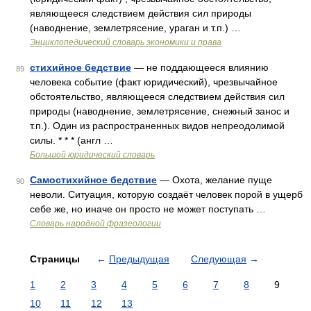
являющееся следствием действия сил природы
(наводнение, землетрясение, ураган и т.п.) …
Энциклопедический словарь экономики и права
стихийное бедствие
— не поддающееся влиянию
89
человека событие (факт юридический), чрезвычайное
обстоятельство, являющееся следствием действия сил
природы (наводнение, землетрясение, снежный занос и
т.п.). Один из распространенных видов непреодолимой
силы. * * * (англ …
Большой юридический словарь
Самостихийное бедствие
— Охота, желание пуще
90
неволи. Ситуация, которую создаёт человек порой в ущерб
себе же, но иначе он просто не может поступать …
Словарь народной фразеологии
Страницы
←
Предыдущая
Следующая
→
1
2
3
4
5
6
7
8
9
10
11
12
13