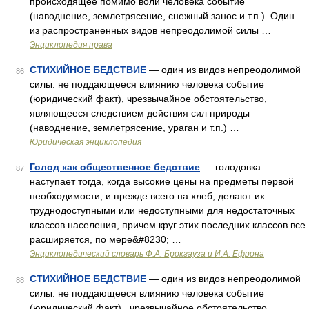
происходящее помимо воли человека событие
(наводнение, землетрясение, снежный занос и т.п.). Один
из распространенных видов непреодолимой силы …
Энциклопедия права
СТИХИЙНОЕ БЕДСТВИЕ
— один из видов непреодолимой
86
силы: не поддающееся влиянию человека событие
(юридический факт), чрезвычайное обстоятельство,
являющееся следствием действия сил природы
(наводнение, землетрясение, ураган и т.п.) …
Юридическая энциклопедия
Голод как общественное бедствие
— голодовка
87
наступает тогда, когда высокие цены на предметы первой
необходимости, и прежде всего на хлеб, делают их
труднодоступными или недоступными для недостаточных
классов населения, причем круг этих последних классов все
расширяется, по мере&#8230; …
Энциклопедический словарь Ф.А. Брокгауза и И.А. Ефрона
СТИХИЙНОЕ БЕДСТВИЕ
— один из видов непреодолимой
88
силы: не поддающееся влиянию человека событие
(юридический факт) , чрезвычайное обстоятельство,